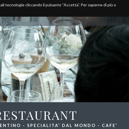
 tali tecnologie cliccando il pulsante “Accetta”. Per saperne di più o
Take Away
Media
Dove siamo
RESTAURANT
NTINO - SPECIALITA’ DAL MONDO - CAFE’